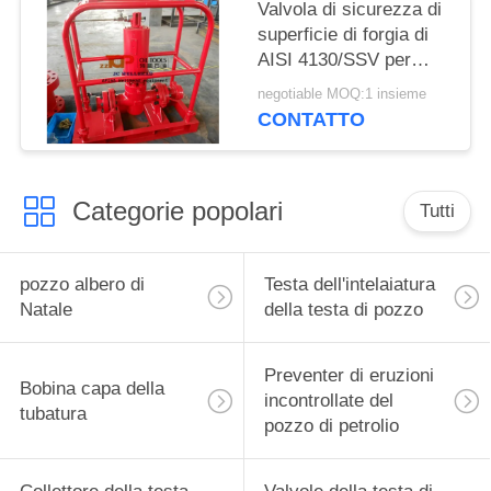
Valvola di sicurezza di
superficie di forgia di
AISI 4130/SSV per
l'operazione di prove
negotiable MOQ:1 insieme
bene di superficie
CONTATTO
Categorie popolari
Tutti
pozzo albero di
Testa dell'intelaiatura
Natale
della testa di pozzo
Preventer di eruzioni
Bobina capa della
incontrollate del
tubatura
pozzo di petrolio