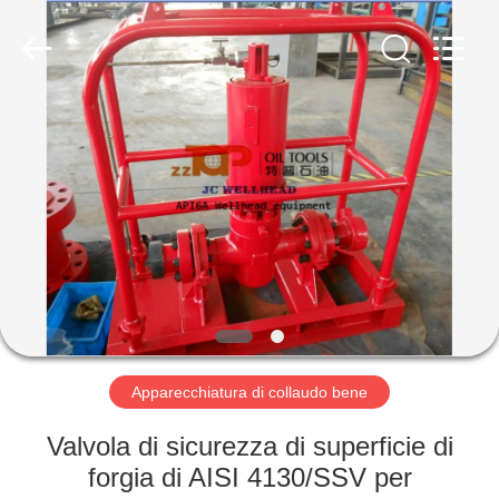
ZZTOP
OIL
TOOLS
CO.，
LTD.
All
Rights
CASA
Reserved.
PRODOTTI
CIRCA
NOI
GIRO
DELLA
Apparecchiatura di collaudo bene
FABBRICA
Valvola di sicurezza di superficie di
forgia di AISI 4130/SSV per