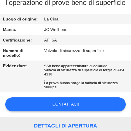
CONTROLLO
l'operazione di prove bene di superficie
DI
Luogo di origine:
La Cina
QUALITÀ
Marca:
JC Wellhead
CONTATTICI
Certificazione:
API 6A
Numero di
Valvola di sicurezza di superficie
modello:
NOTIZIE
Evidenziare:
,
SSV bene apparecchiatura di collaudo
Valvola di sicurezza di superficie di forgia di AISI
CASI
4130
,
La prova buona sorge la valvola di sicurezza
5000psi
MAPPA
DEL
CONTATTACI!
SITO
DETTAGLI DI APERTURA