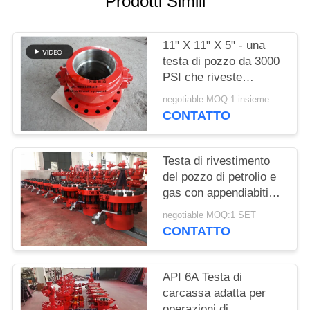
Prodotti Simili
PRIVACY
POLICY
11" X 11" X 5" - una
testa di pozzo da 3000
PSI che riveste
processo capo di
negotiable MOQ:1 insieme
pezzo fucinato della
CONTATTO
bobina
Testa di rivestimento
del pozzo di petrolio e
gas con appendiabiti
per le apparecchiature
negotiable MOQ:1 SET
di rivestimento del
CONTATTO
pozzo API 6A
API 6A Testa di
carcassa adatta per
operazioni di