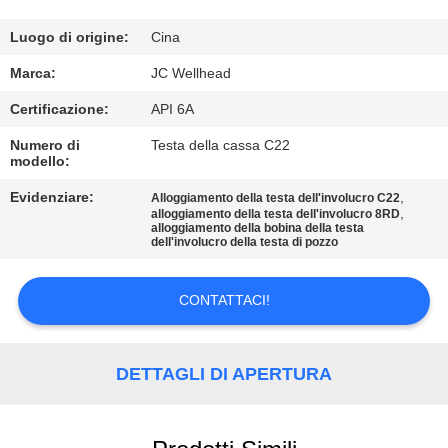
CONTROLLO
DI
Luogo di origine:
Cina
QUALITÀ
Marca:
JC Wellhead
Certificazione:
API 6A
CONTATTICI
Numero di
Testa della cassa C22
modello:
NOTIZIE
Evidenziare:
,
Alloggiamento della testa dell'involucro C22
,
alloggiamento della testa dell'involucro 8RD
alloggiamento della bobina della testa
dell'involucro della testa di pozzo
CASI
CONTATTACI!
MAPPA
DEL
DETTAGLI DI APERTURA
SITO