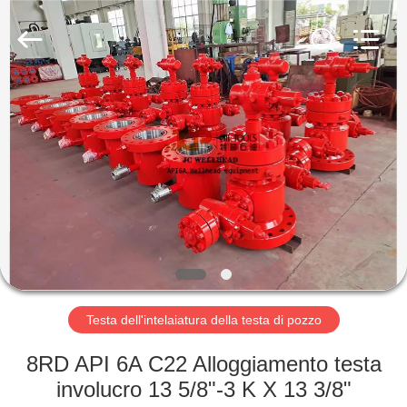
ZZTOP
OIL
TOOLS
CO.，
LTD.
All
Rights
CASA
Reserved.
PRODOTTI
CIRCA
NOI
GIRO
DELLA
Testa dell'intelaiatura della testa di pozzo
FABBRICA
8RD API 6A C22 Alloggiamento testa
involucro 13 5/8"-3 K X 13 3/8"