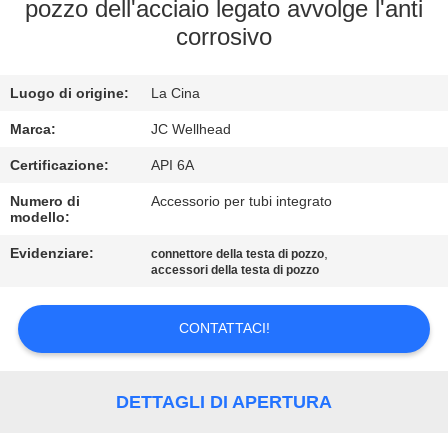
CONTROLLO
pozzo dell'acciaio legato avvolge l'anti
corrosivo
DI
QUALITÀ
Luogo di origine:
La Cina
CONTATTICI
Marca:
JC Wellhead
Certificazione:
API 6A
NOTIZIE
Numero di
Accessorio per tubi integrato
modello:
Evidenziare:
,
CASI
connettore della testa di pozzo
accessori della testa di pozzo
MAPPA
CONTATTACI!
DEL
SITO
DETTAGLI DI APERTURA