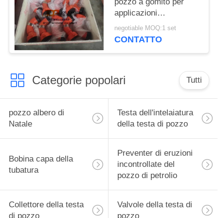
pozzo a gomito per
applicazioni
nell'industria petrolifera
negotiable MOQ:1 set
e del gas - 1/2  4 
CONTATTO
Dimensioni
Categorie popolari
Tutti
pozzo albero di
Testa dell'intelaiatura
Natale
della testa di pozzo
Preventer di eruzioni
Bobina capa della
incontrollate del
tubatura
pozzo di petrolio
Collettore della testa
Valvole della testa di
di pozzo
pozzo