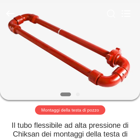
ZZTOP
OIL
TOOLS
CO.，
LTD.
All
Rights
CASA
Reserved.
PRODOTTI
CIRCA
NOI
GIRO
DELLA
Montaggi della testa di pozzo
FABBRICA
Il tubo flessibile ad alta pressione di
Chiksan dei montaggi della testa di