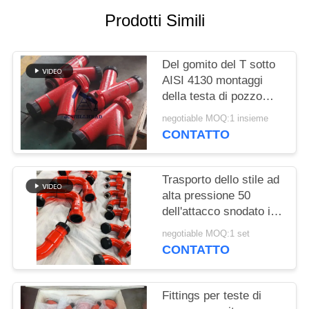
PRIVACY
Prodotti Simili
POLICY
Del gomito del T sotto
AISI 4130 montaggi
della testa di pozzo
dell'incrocio
negotiable MOQ:1 insieme
CONTATTO
Trasporto dello stile ad
alta pressione 50
dell'attacco snodato in
acciaio dei montaggi
negotiable MOQ:1 set
fluidi della testa di
CONTATTO
pozzo
Fittings per teste di