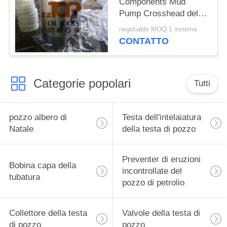
Components Mud
Pump Crosshead della
trivellazione petrolifera
negotiable MOQ:1 insieme
di RS11308A conclude
CONTATTO
le parti
Categorie popolari
Tutti
pozzo albero di
Testa dell'intelaiatura
Natale
della testa di pozzo
Preventer di eruzioni
Bobina capa della
incontrollate del
tubatura
pozzo di petrolio
Collettore della testa
Valvole della testa di
di pozzo
pozzo