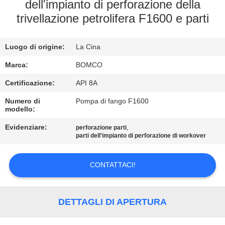
CONTROLLO
dell'impianto di perforazione della
trivellazione petrolifera F1600 e parti
DI
QUALITÀ
Luogo di origine:
La Cina
CONTATTICI
Marca:
BOMCO
Certificazione:
API 8A
NOTIZIE
Numero di
Pompa di fango F1600
modello:
Evidenziare:
,
CASI
perforazione parti
parti dell'impianto di perforazione di workover
MAPPA
CONTATTACI!
DEL
SITO
DETTAGLI DI APERTURA