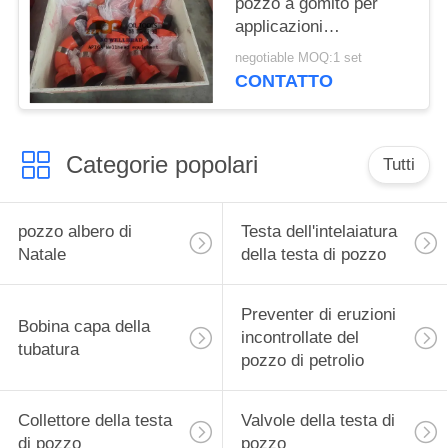
pozzo a gomito per
applicazioni
nell'industria petrolifera
negotiable MOQ:1 set
e del gas - 1/2  4 
CONTATTO
Dimensioni
Categorie popolari
Tutti
pozzo albero di
Testa dell'intelaiatura
Natale
della testa di pozzo
Preventer di eruzioni
Bobina capa della
incontrollate del
tubatura
pozzo di petrolio
Collettore della testa
Valvole della testa di
di pozzo
pozzo