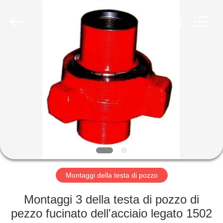
ZZTOP
OIL
TOOLS
CO.，
LTD.
All
Rights
CASA
Reserved.
PRODOTTI
CIRCA
NOI
GIRO
DELLA
Montaggi della testa di pozzo
FABBRICA
Montaggi 3 della testa di pozzo di
pezzo fucinato dell'acciaio legato 1502