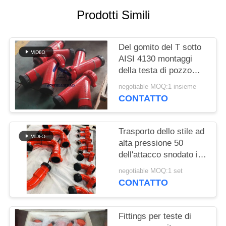
PRIVACY
Prodotti Simili
POLICY
Del gomito del T sotto
AISI 4130 montaggi
della testa di pozzo
dell'incrocio
negotiable MOQ:1 insieme
CONTATTO
Trasporto dello stile ad
alta pressione 50
dell'attacco snodato in
acciaio dei montaggi
negotiable MOQ:1 set
fluidi della testa di
CONTATTO
pozzo
Fittings per teste di