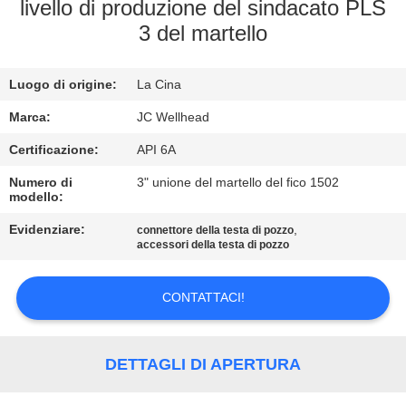
CONTROLLO
livello di produzione del sindacato PLS
3 del martello
DI
QUALITÀ
Luogo di origine:
La Cina
CONTATTICI
Marca:
JC Wellhead
Certificazione:
API 6A
NOTIZIE
Numero di
3" unione del martello del fico 1502
modello:
Evidenziare:
,
CASI
connettore della testa di pozzo
accessori della testa di pozzo
MAPPA
CONTATTACI!
DEL
SITO
DETTAGLI DI APERTURA