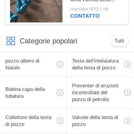
bobina d'arresto della
negotiable MOQ:1 set
testa di pozzo di PSI
CONTATTO
api 6A
Categorie popolari
Tutti
pozzo albero di
Testa dell'intelaiatura
Natale
della testa di pozzo
Preventer di eruzioni
Bobina capa della
incontrollate del
tubatura
pozzo di petrolio
Collettore della testa
Valvole della testa di
di pozzo
pozzo