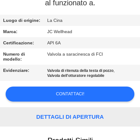
CONTROLLO
al funzionato a.
DI
Luogo di origine:
La Cina
QUALITÀ
Marca:
JC Wellhead
CONTATTICI
Certificazione:
API 6A
Numero di
Valvola a saracinesca di FCl
modello:
NOTIZIE
Evidenziare:
,
Valvola di ritenuta della testa di pozzo
Valvola dell'otturatore regolabile
CASI
CONTATTACI!
MAPPA
DEL
DETTAGLI DI APERTURA
SITO