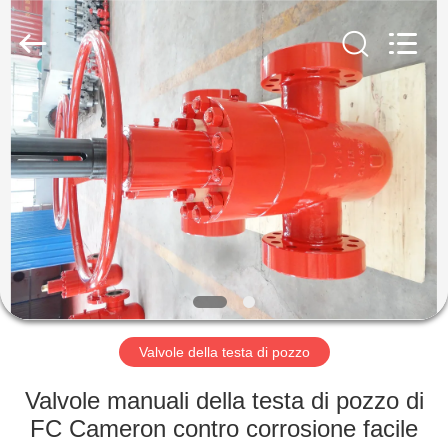
ZZTOP
OIL
TOOLS
CO.，
LTD.
All
Rights
CASA
Reserved.
PRODOTTI
CIRCA
NOI
GIRO
DELLA
Valvole della testa di pozzo
FABBRICA
Valvole manuali della testa di pozzo di
FC Cameron contro corrosione facile