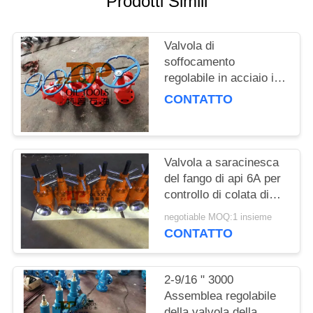
Prodotti Simili
PRIVACY
POLICY
Valvola di
soffocamento
regolabile in acciaio in
lega API 6A per il
CONTATTO
servizio di testa di
pozzo di petrolio e gas
Valvola a saracinesca
del fango di api 6A per
controllo di colata di
fango della trivellazione
negotiable MOQ:1 insieme
dell'olio Z23Y-75-70
CONTATTO
2-9/16 " 3000
Assemblea regolabile
della valvola della