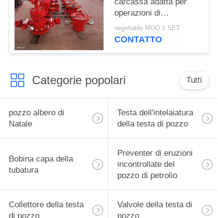
carcassa adatta per
operazioni di
perforazione di pozzi di
negotiable MOQ:1 SET
petrolio e gas
CONTATTO
Categorie popolari
Tutti
pozzo albero di
Testa dell'intelaiatura
Natale
della testa di pozzo
Preventer di eruzioni
Bobina capa della
incontrollate del
tubatura
pozzo di petrolio
Collettore della testa
Valvole della testa di
di pozzo
pozzo