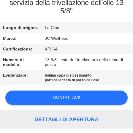
CONTROLLO
servizio della trivellazione dell'olio 13
5/8"
DI
QUALITÀ
Luogo di origine:
La Cina
CONTATTICI
Marca:
JC Wellhead
Certificazione:
API 6A
NOTIZIE
Numero di
13 5/8" testa dell'intelaiatura della testa di
modello:
pozzo
Evidenziare:
,
CASI
bobina capa di rivestimento
parti della testa di pozzo dell'olio
MAPPA
CONTATTACI!
DEL
SITO
DETTAGLI DI APERTURA