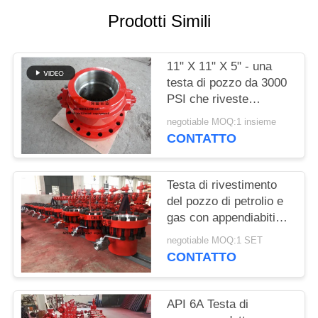
PRIVACY
Prodotti Simili
POLICY
11" X 11" X 5" - una
testa di pozzo da 3000
PSI che riveste
processo capo di
negotiable MOQ:1 insieme
pezzo fucinato della
CONTATTO
bobina
Testa di rivestimento
del pozzo di petrolio e
gas con appendiabiti
per le apparecchiature
negotiable MOQ:1 SET
di rivestimento del
CONTATTO
pozzo API 6A
API 6A Testa di