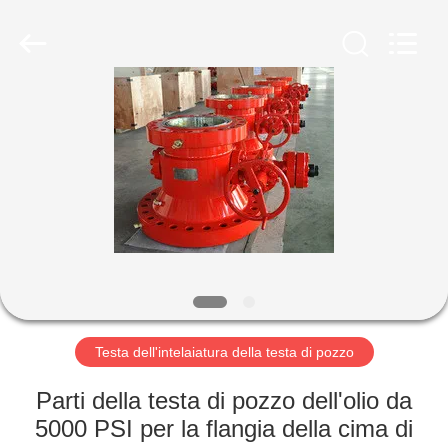
ZZTOP
OIL
TOOLS
CO.，
LTD.
All
Rights
CASA
Reserved.
PRODOTTI
CIRCA
NOI
GIRO
DELLA
Testa dell'intelaiatura della testa di pozzo
FABBRICA
Parti della testa di pozzo dell'olio da
5000 PSI per la flangia della cima di